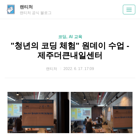
랜티처
랜티처 공식 블로그
코딩, AI 교육
"청년의 코딩 체험" 원데이 수업 -
제주더큰내일센터
랜티처
2022. 6. 17. 17:09